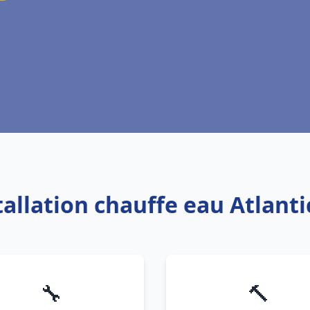
stallation chauffe eau Atlan
🔧
🔨