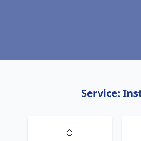
Service: In
🚿