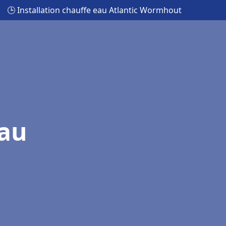
🕒 Installation chauffe eau Atlantic Wormhout
eau