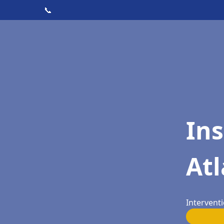
📞
Ins
At
Intervent