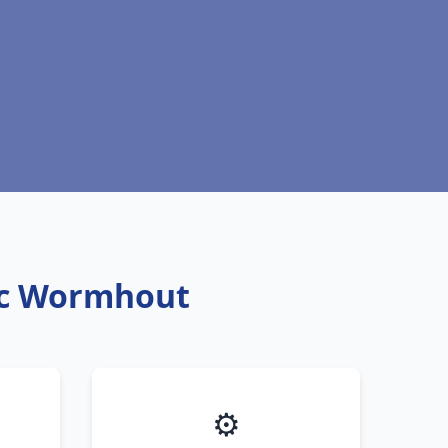
tic Wormhout
⚙️