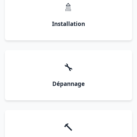
🚿
Installation
🔧
Dépannage
🔨