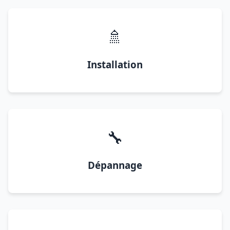
🚿
Installation
🔧
Dépannage