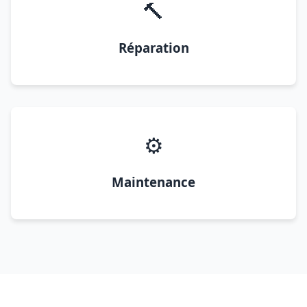
🔨
Réparation
⚙️
Maintenance