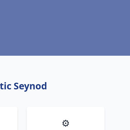
ntic Seynod
⚙️