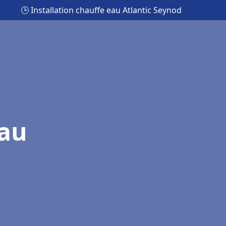
🕒 Installation chauffe eau Atlantic Seynod
eau