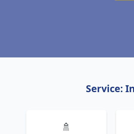
Service: I
🚿