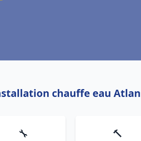
nstallation chauffe eau Atla
🔧
🔨