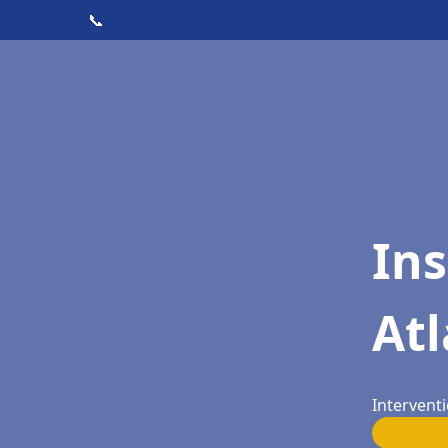
📞
Ins
Atl
Intervent