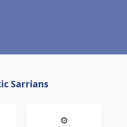
tic Sarrians
⚙️