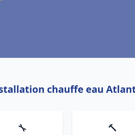
stallation chauffe eau Atlan
🔧
🔨