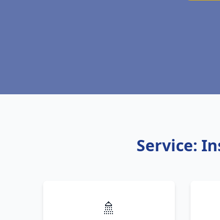
Service: In
🚿