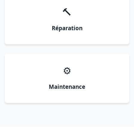
🔨
Réparation
⚙️
Maintenance