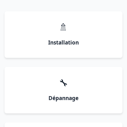
🚿
Installation
🔧
Dépannage