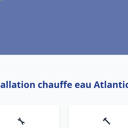
tallation chauffe eau Atlanti
🔧
🔨