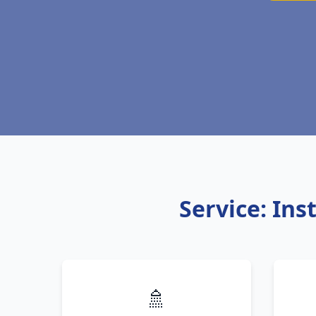
Service: Ins
🚿