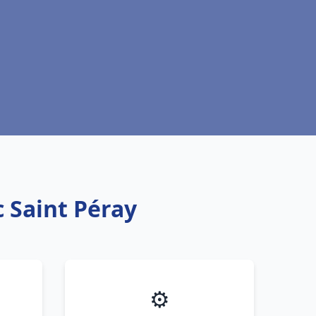
c Saint Péray
⚙️