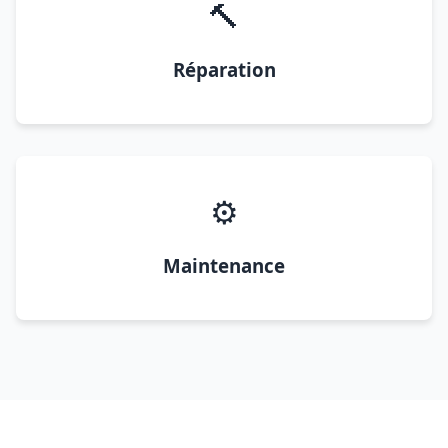
🔨
Réparation
⚙️
Maintenance