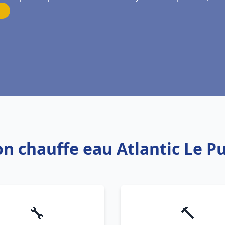
ion chauffe eau Atlantic Le 
🔧
🔨