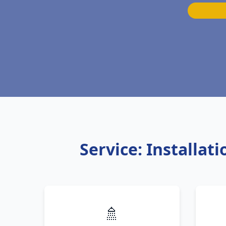
Service: Installat
🚿