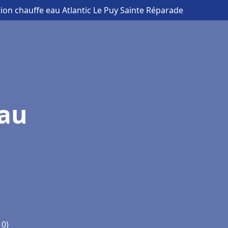
ation chauffe eau Atlantic Le Puy Sainte Réparade
eau
10)