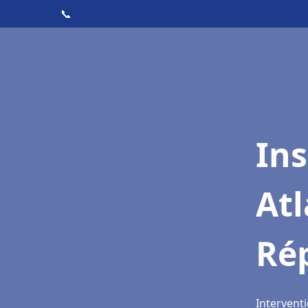
📞
Ins
Atl
Ré
Intervent