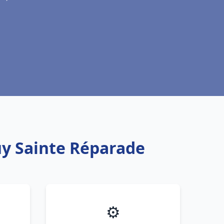
Puy Sainte Réparade
⚙️