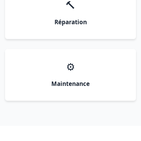
🔨
Réparation
⚙️
Maintenance