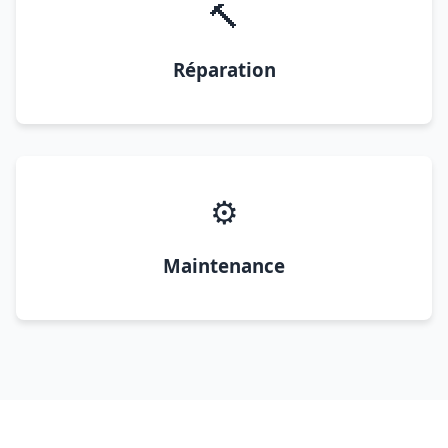
🔨
Réparation
⚙️
Maintenance