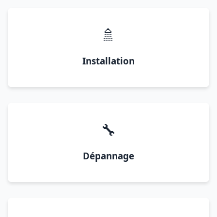
🚿
Installation
🔧
Dépannage