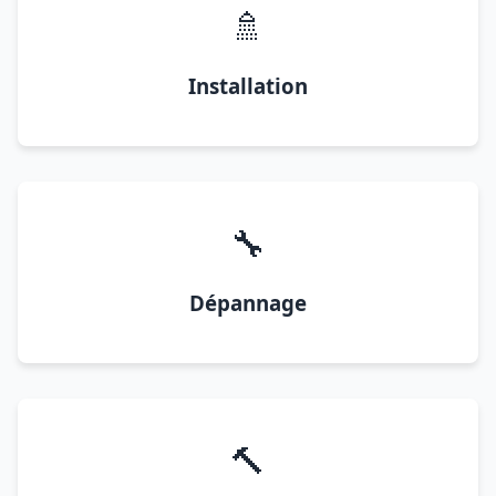
🚿
Installation
🔧
Dépannage
🔨