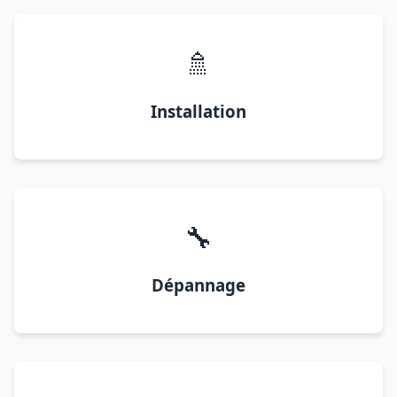
🚿
Installation
🔧
Dépannage