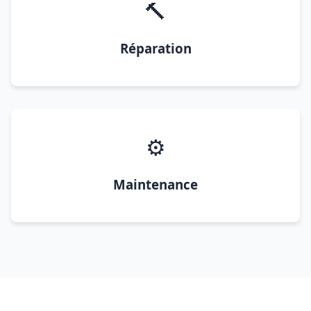
🔨
Réparation
⚙️
Maintenance