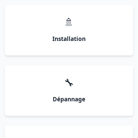
🚿
Installation
🔧
Dépannage