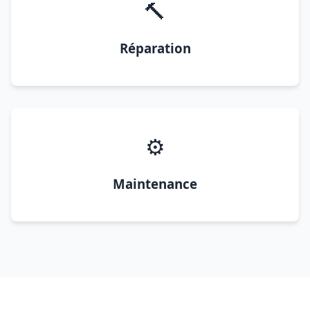
🔨
Réparation
⚙️
Maintenance