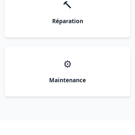
🔨
Réparation
⚙️
Maintenance