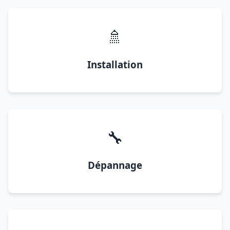
🚿
Installation
🔧
Dépannage