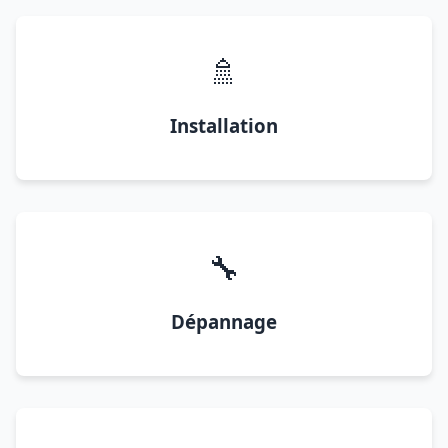
🚿
Installation
🔧
Dépannage