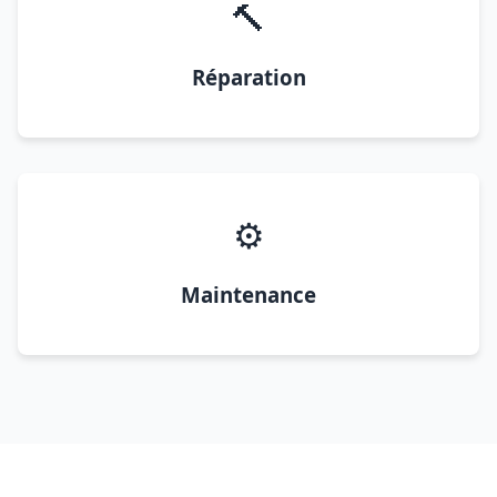
🔨
Réparation
⚙️
Maintenance