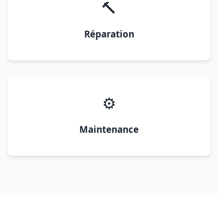
🔨
Réparation
⚙️
Maintenance