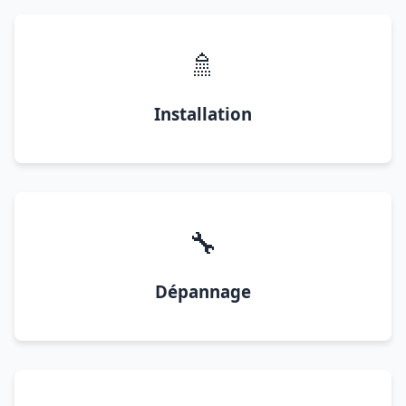
🚿
Installation
🔧
Dépannage