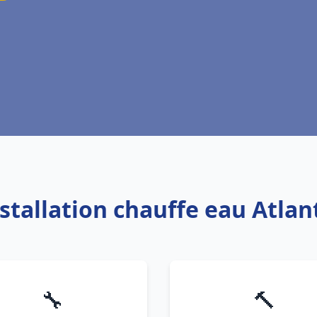
nstallation chauffe eau Atlan
🔧
🔨