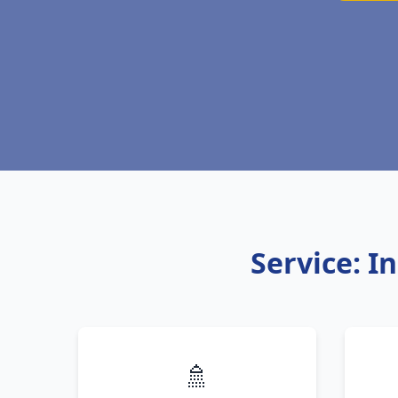
Service: I
🚿