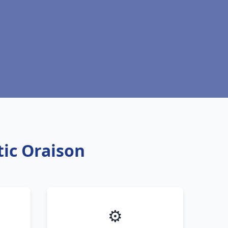
tic Oraison
⚙️