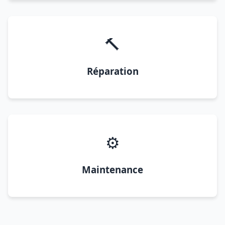
🔨
Réparation
⚙️
Maintenance