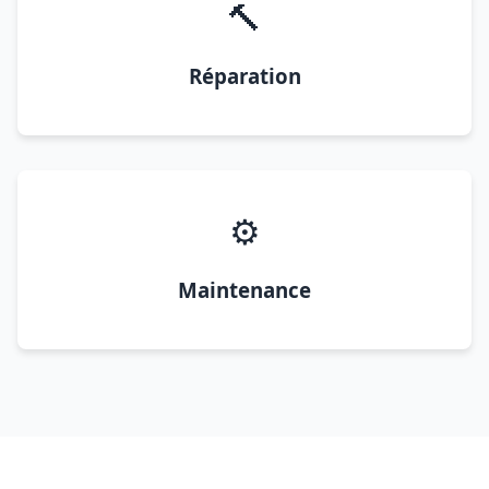
🔨
Réparation
⚙️
Maintenance