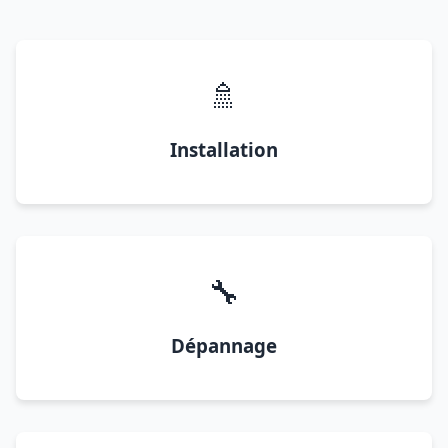
🚿
Installation
🔧
Dépannage