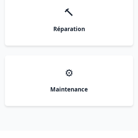
🔨
Réparation
⚙️
Maintenance