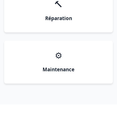
🔨
Réparation
⚙️
Maintenance