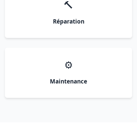
🔨
Réparation
⚙️
Maintenance