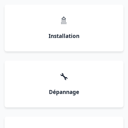
🚿
Installation
🔧
Dépannage