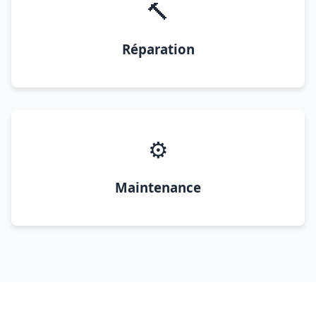
🔨
Réparation
⚙️
Maintenance