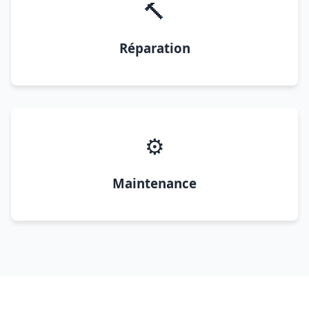
🔨
Réparation
⚙️
Maintenance