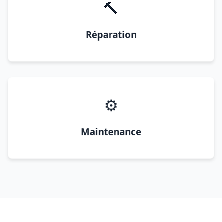
🔨
Réparation
⚙️
Maintenance