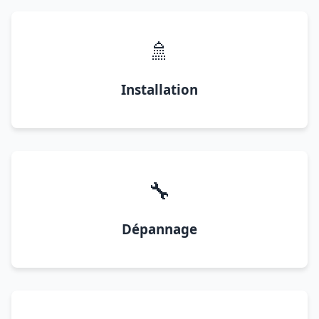
🚿
Installation
🔧
Dépannage