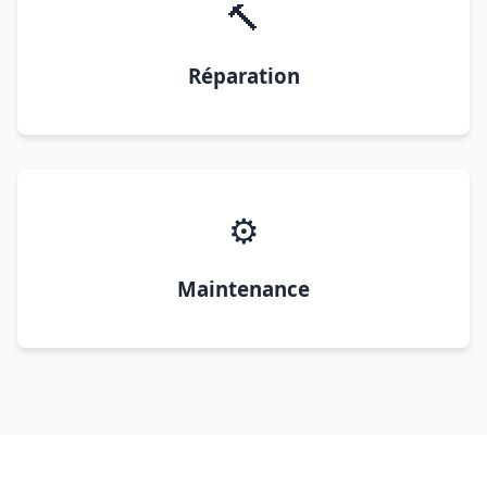
🔨
Réparation
⚙️
Maintenance