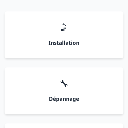
🚿
Installation
🔧
Dépannage