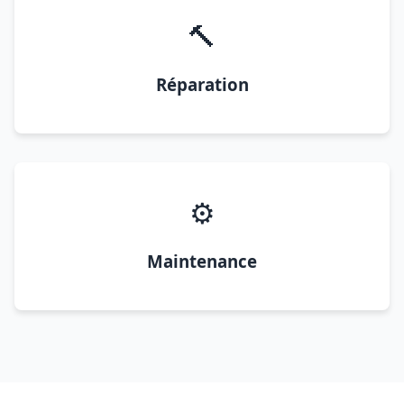
🔨
Réparation
⚙️
Maintenance