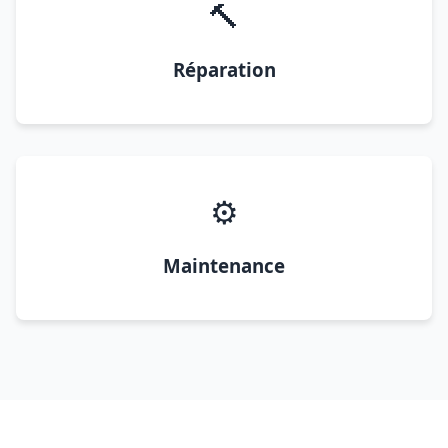
🔨
Réparation
⚙️
Maintenance