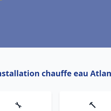
nstallation chauffe eau Atla
🔧
🔨