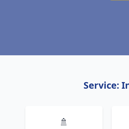
Service: I
🚿