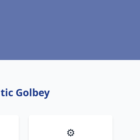
ntic Golbey
⚙️