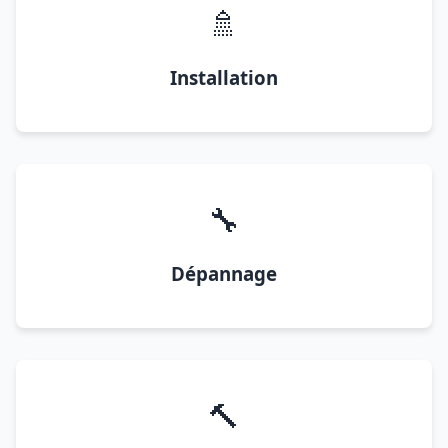
🚿
Installation
🔧
Dépannage
🔨