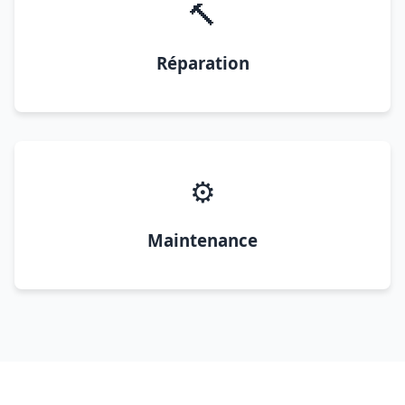
🔨
Réparation
⚙️
Maintenance