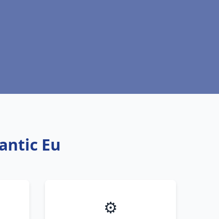
antic Eu
⚙️