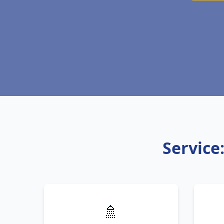
Service
🚿