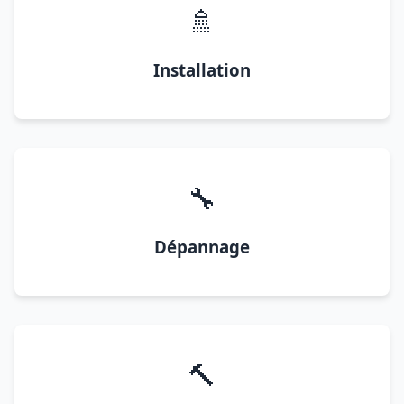
🚿
Installation
🔧
Dépannage
🔨