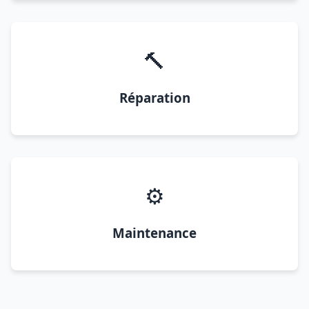
🔨
Réparation
⚙️
Maintenance