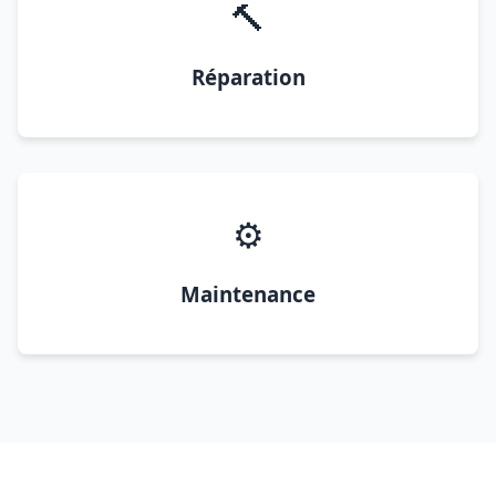
🔨
Réparation
⚙️
Maintenance