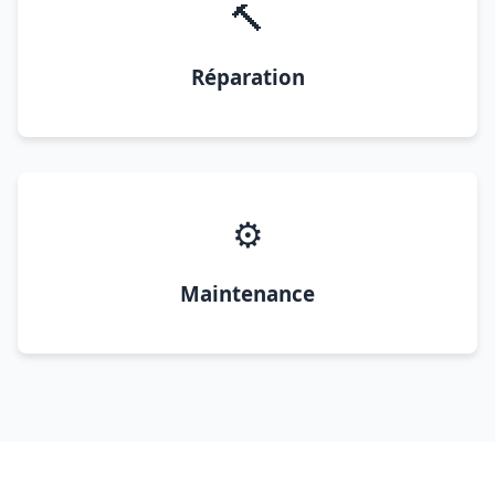
🔨
Réparation
⚙️
Maintenance