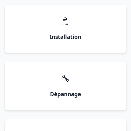
🚿
Installation
🔧
Dépannage