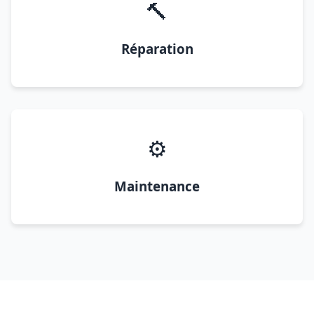
🔨
Réparation
⚙️
Maintenance