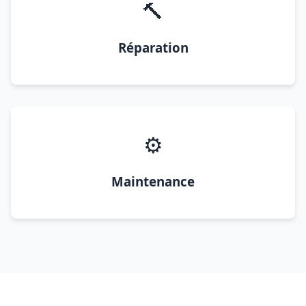
🔨
Réparation
⚙️
Maintenance