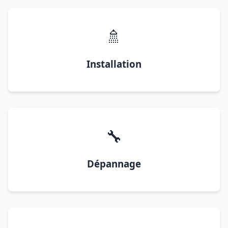
🚿
Installation
🔧
Dépannage