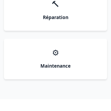
🔨
Réparation
⚙️
Maintenance