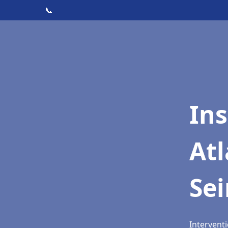
📞
Ins
Atl
Se
Interventi