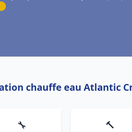
lation chauffe eau Atlantic C
🔧
🔨