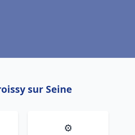
roissy sur Seine
⚙️