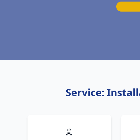
Service: Instal
🚿