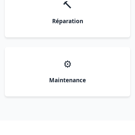
🔨
Réparation
⚙️
Maintenance