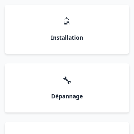
🚿
Installation
🔧
Dépannage