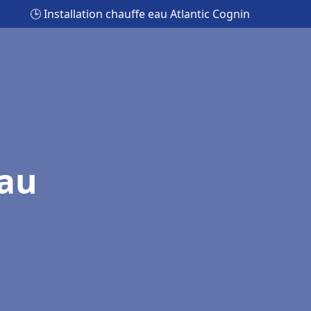
🕒 Installation chauffe eau Atlantic Cognin
eau