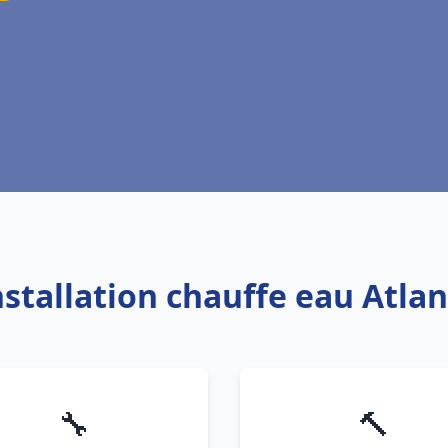
nstallation chauffe eau Atla
🔧
🔨