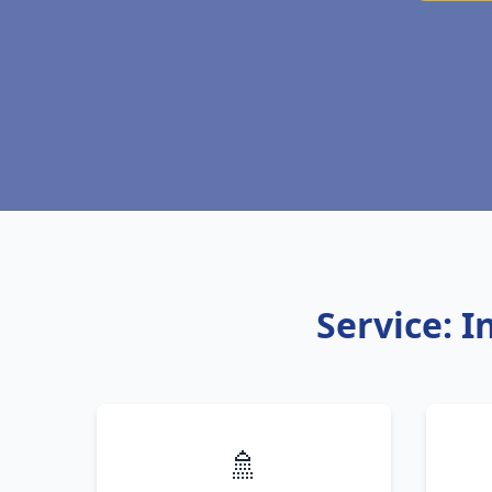
Service: I
🚿