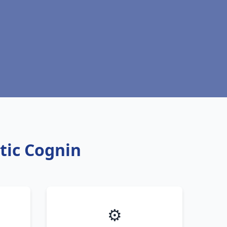
ntic Cognin
⚙️