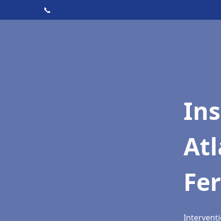
📞
Ins
Atl
Fe
Intervent