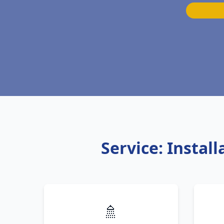
Service: Instal
🚿