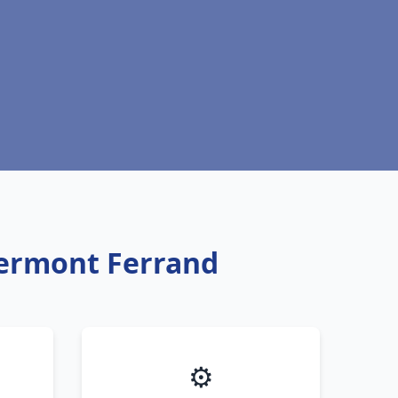
Clermont Ferrand
⚙️