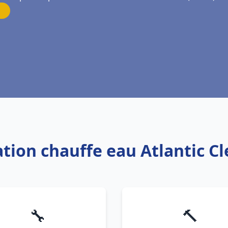
lation chauffe eau Atlantic 
🔧
🔨