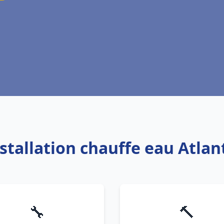
nstallation chauffe eau Atlan
🔧
🔨