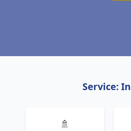
Service: I
🚿