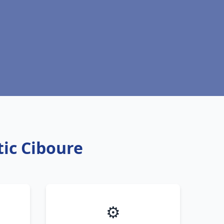
tic Ciboure
⚙️