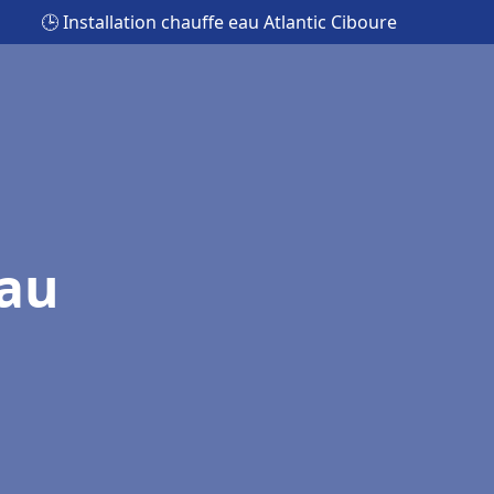
🕒 Installation chauffe eau Atlantic Ciboure
eau