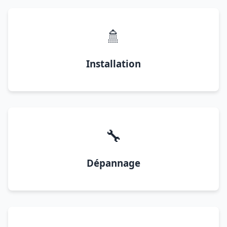
🚿
Installation
🔧
Dépannage