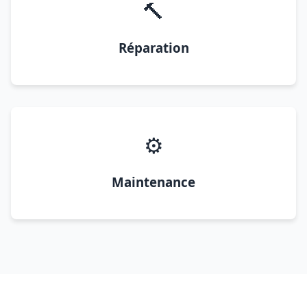
🔨
Réparation
⚙️
Maintenance