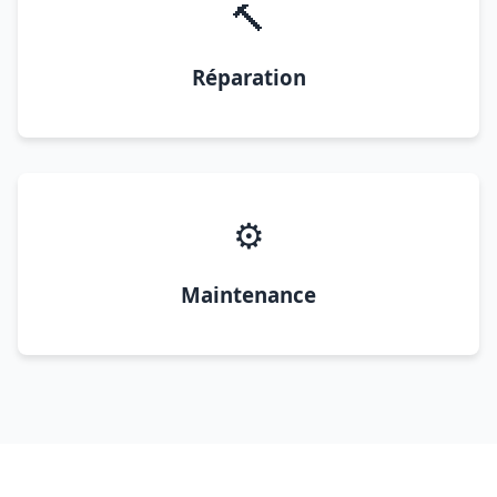
🔨
Réparation
⚙️
Maintenance