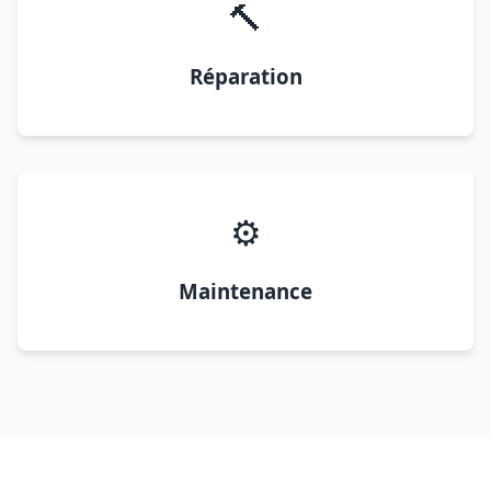
🔨
Réparation
⚙️
Maintenance