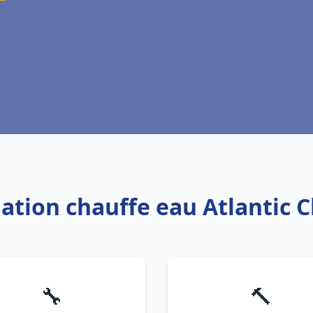
llation chauffe eau Atlantic
🔧
🔨