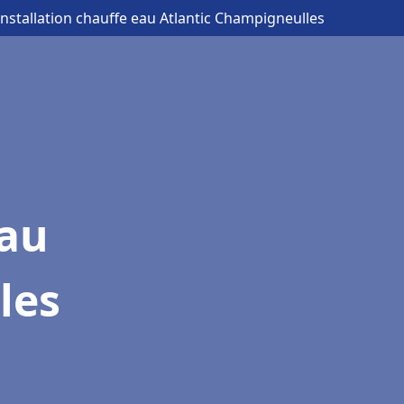
Installation chauffe eau Atlantic Champigneulles
eau
les