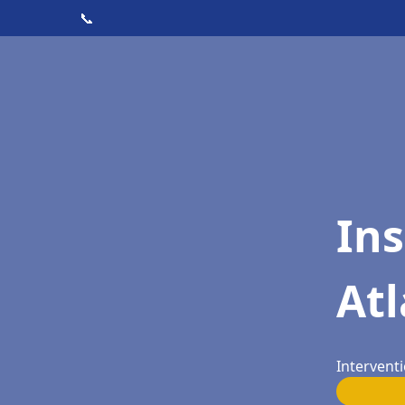
📞
Ins
At
Intervent