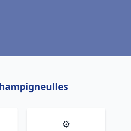
 Champigneulles
⚙️