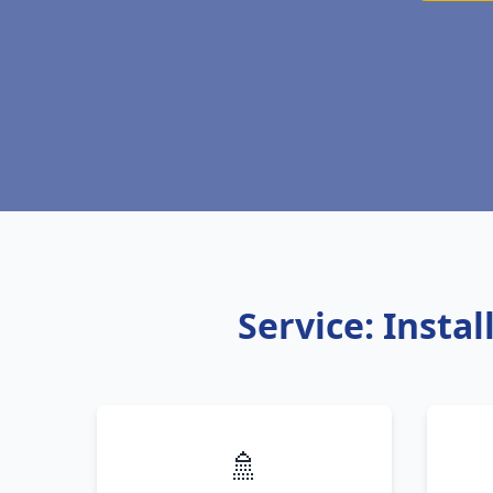
Service: Insta
🚿