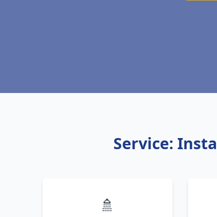
Service: Inst
🚿