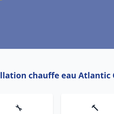
allation chauffe eau Atlant
🔧
🔨