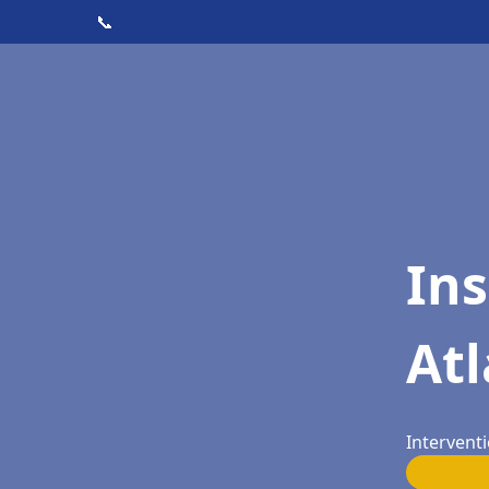
📞
Ins
At
Intervent