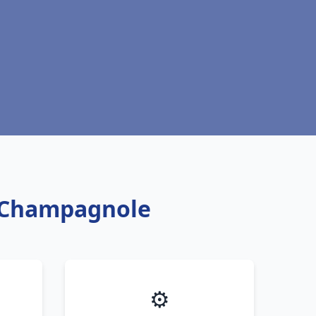
ic Champagnole
⚙️